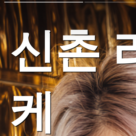
신촌 
케