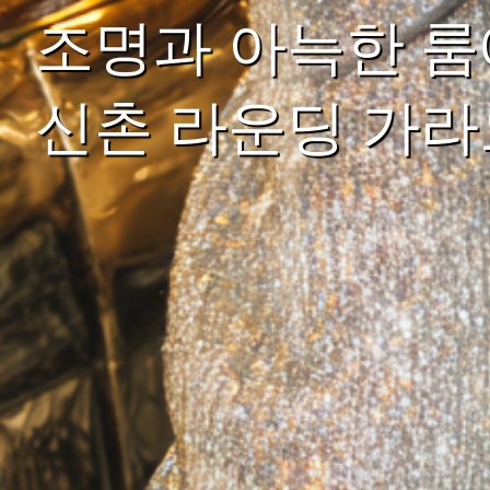
조명과 아늑한 룸
신촌 라운딩 가라