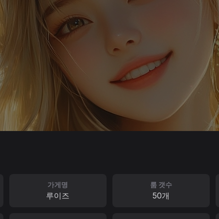
가게명
룸 갯수
루이즈
50개