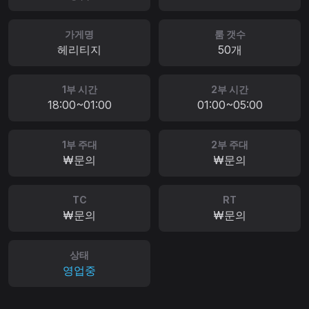
가게명
룸 갯수
헤리티지
50개
1부 시간
2부 시간
18:00~01:00
01:00~05:00
1부 주대
2부 주대
₩문의
₩문의
TC
RT
₩문의
₩문의
상태
영업중