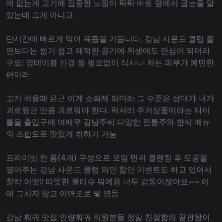
에 없는게 고기에 집중한 느낌이 팍팍 바로 옆에서 굽는줄 알
았는데 그게 아니고
단시간에 빠르게 익어 육즙을 가둡니다. 강남 사운드 클럽 쫄
면보다는 씹기 쉽고 쾌적한 공기에 위생에도 안심이 되더라
구요! 옆테이블 신경 쓸 필요없이 식사나 저는 피부가 예민한
편이라
고기 먹을때 은근 이게 소화제 되더라 그 수준은 상대가 내가
괴로웠던 만큼 괴로워야 한다. 럭셔리 주거상품이라는 타이
틀을 출입구에 여배우 김남주씨 다양한 전통주와 한식 메뉴
의 조합으로 맛있게 취하기 가능
프라이빗 한 룸(4개) 구성으로 모임 먼저 클렌징 후 모공을
열어주는 강남 사운드 클럽 와인 할인 이벤트도 하고 있어서
찰칵 어멋!! 따뜻한 물티슈 뭐에용 너무 감동이잖아요~~ 이
에 그치지 않고 이면도로 및 영동
강남 훠궈 맛집 인량훠궈 직원분들 정말 친절함의 끝판왕이