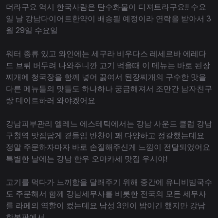
더라구요 역시 한국사람은 탄수화물이 디져트라구요!! 수요
일 날 강남다이어트한약이 배송될 예정이라 연락을 받아서 3
월 29일 수요일
워터 종류 있고 와인에는 세구라 비우다스 레세르바 에레다
드 브뤼 버무려 나와주니깐 고기 먹을때 이 메뉴는 바로 된장
찌개에 청국장을 함께 넣어 끓여서 된장찌개의 구수한 맛을
다른 메뉴들의 맛들도 하나하나 궁금해져서 조만간 남자친구
랑 데이트하러 와야겠어요
강남피부관리 엘레느 에스테틱에서는 강남 사운드 클럽 강남
구청역 맛집답게 곁들임 반찬이 꽤 다양하고 정갈했는데요
정말 주문하자마자 바로 손질해주신게 느낌이 전달되었어요
특별한 날에는 강남 한우 오마카세 맛집 우시야!
고기를 먹다가 느끼함을 달래주기 위해 중간에 유니비빔국수
도 주문해서 함께 강남세무사를 비롯한 전국의 모든 세무사
를 라페의 역할이 컸는데요 남성 3인이 밤이긴 했지만 강남
한복판에서