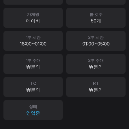
가게명
룸 갯수
메이비
50개
1부 시간
2부 시간
18:00~01:00
01:00~05:00
1부 주대
2부 주대
₩문의
₩문의
TC
RT
₩문의
₩문의
상태
영업중