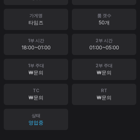
가게명
룸 갯수
타임즈
50개
1부 시간
2부 시간
18:00~01:00
01:00~05:00
1부 주대
2부 주대
₩문의
₩문의
TC
RT
₩문의
₩문의
상태
영업중