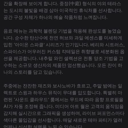
간을 확장해 보이게 합니다. 중정(中庭) 형식의 야외 테라스
는 도시의 불빛을 배경 삼아 이국적인 휴식처를 선사합니다.
공간 구성 자체가 하나의 예술 작품처럼 느껴집니다.
음료 메뉴는 과학적 블렌딩 기법을 적용해 완성도를 높였습
니다. 순수한 탄산수에 천연 허브와 과일 에센스를 미세하게
입힌 ‘아이온 스파클’ 시리즈가 인기입니다. 베리와 시트러스,
스파이스가 어우러진 커스텀 칵테일은 취향별로 세분화된 옵
션을 제공합니다. 내추럴 와인 셀렉션은 전통 양조 기법을 고
수하는 소규모 생산자의 제품만 엄선했습니다. 모든 잔이 하
나의 스토리를 담고 있습니다.
주중에는 잔잔한 재즈와 보사노바가 흐르고, 주말 밤에는 일
렉트로 스윙과 하우스 뮤직이 무대를 압도합니다. 특별히 마
련된 ‘사운드 클라우드’ 룸에서는 무드에 따라 음향 프로필을
AI가 자동 조정해 줍니다. 미디어 아트 월은 고객의 움직임을
감지해 실시간으로 그래픽을 생성하며, 라이브 퍼포먼스마다
색다른 몰입감을 선사합니다. 매달 새로운 테마 파티가 열려
언제나 신선한 설렘을 느낄 수 있습니다.