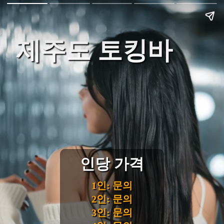
제주도 토킹바
인당 가격
1인: 문의
2인: 문의
3인: 문의