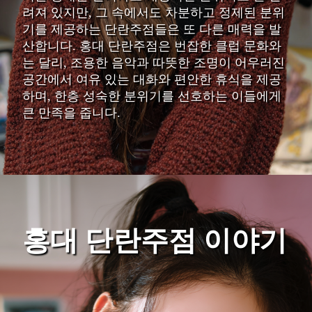
려져 있지만, 그 속에서도 차분하고 정제된 분위
기를 제공하는 단란주점들은 또 다른 매력을 발
산합니다. 홍대 단란주점은 번잡한 클럽 문화와
는 달리, 조용한 음악과 따뜻한 조명이 어우러진
공간에서 여유 있는 대화와 편안한 휴식을 제공
하며, 한층 성숙한 분위기를 선호하는 이들에게
큰 만족을 줍니다.
홍대 단란주점 이야기