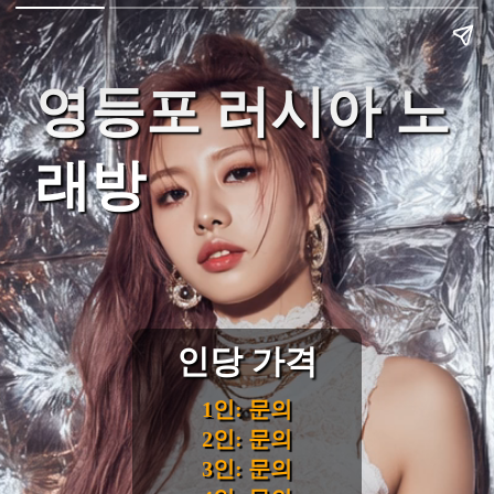
영등포 러시아 노
래방
인당 가격
1인: 문의
2인: 문의
3인: 문의