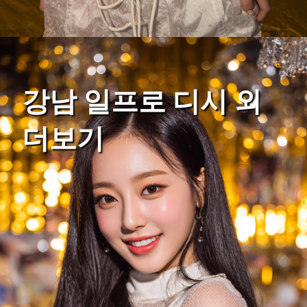
강남 일프로 디시 외
더보기