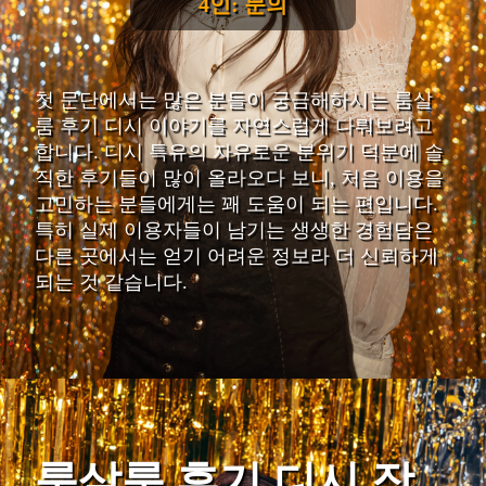
4인: 문의
첫 문단에서는 많은 분들이 궁금해하시는 룸살
룸 후기 디시 이야기를 자연스럽게 다뤄보려고
합니다. 디시 특유의 자유로운 분위기 덕분에 솔
직한 후기들이 많이 올라오다 보니, 처음 이용을
고민하는 분들에게는 꽤 도움이 되는 편입니다.
특히 실제 이용자들이 남기는 생생한 경험담은
다른 곳에서는 얻기 어려운 정보라 더 신뢰하게
되는 것 같습니다.
룸살룸 후기 디시 장