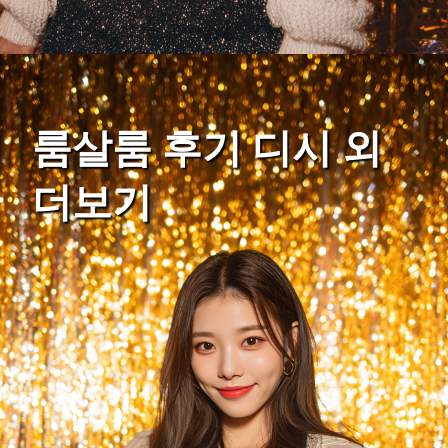
룸살룸 후기 디시 외
더보기