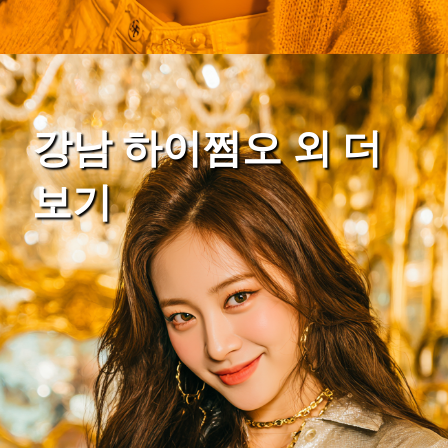
강남 하이쩜오 외 더
보기