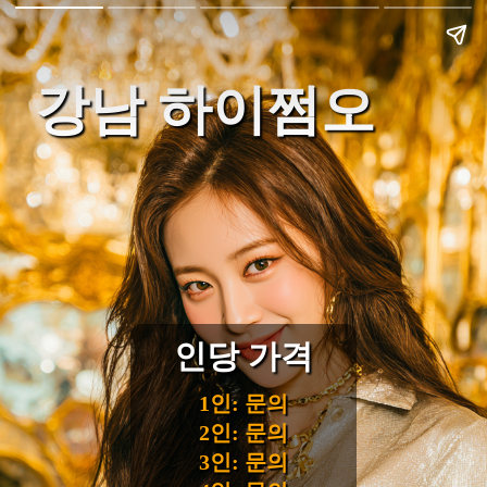
강남 하이쩜오
인당 가격
1인: 문의
2인: 문의
3인: 문의