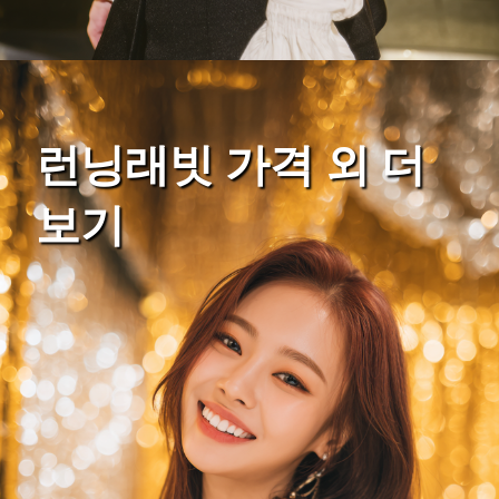
런닝래빗 가격 외 더
보기