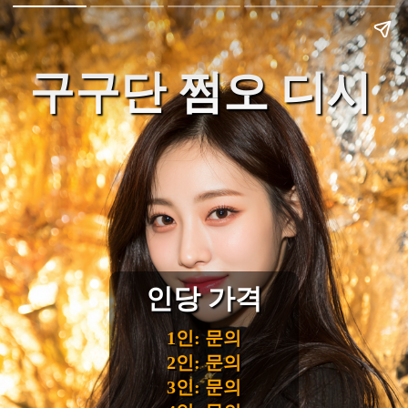
구구단 쩜오 디시
인당 가격
1인: 문의
2인: 문의
3인: 문의